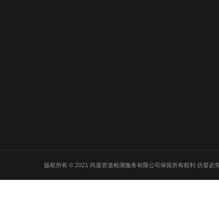
关于我们
服务项目
新闻动
东城公司简介
东城管道漏水检测
东城新闻动
东城自来水漏水检
东城生活百
测
东城常见问
东城消防管道漏水
检测
东城暖气管道漏水
检测
东城堵点精准查找
版权所有 © 2021 尚嘉管道检测服务有限公司保留所有权利 仿冒必究 Powered
东城管线探测工程