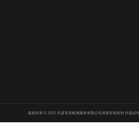
关于我们
服务项目
新闻动
东城公司简介
东城管道漏水检测
东城新闻动
东城自来水漏水检
东城生活百
测
东城常见问
东城消防管道漏水
检测
东城暖气管道漏水
检测
东城堵点精准查找
版权所有 © 2021 尚嘉管道检测服务有限公司保留所有权利 仿冒必究 Powered
东城管线探测工程